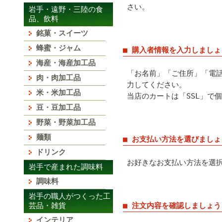
さい。
岩手・遠野・三陸の食
品、飲料
銘菓・スイーツ
蜂蜜・ジャム
■ 購入者情報を入力しましょ
海産・海産加工品
「お名前」「ご住所」「電
肉・肉加工品
力してください。
米・米加工品
当店のカートは「SSL」で
豆・豆加工品
野菜・野菜加工品
麺類
■ お支払い方法を選びましょ
ドリンク
お好きなお支払い方法を選
岩手で産まれた調味料
調味料
岩手の職人がつくった工
芸品・雑貨
■ 注文内容を確認しましょう
インテリア