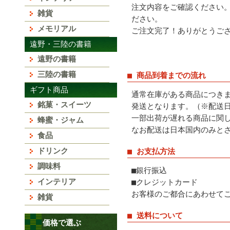
注文内容をご確認ください
雑貨
ださい。
メモリアル
ご注文完了！ありがとうご
遠野・三陸の書籍
遠野の書籍
三陸の書籍
■ 商品到着までの流れ
ギフト商品
通常在庫がある商品につき
銘菓・スイーツ
発送となります。（※配送
一部出荷が遅れる商品に関
蜂蜜・ジャム
なお配送は日本国内のみと
食品
ドリンク
■ お支払方法
調味料
■銀行振込
インテリア
■クレジットカード
お客様のご都合にあわせて
雑貨
■ 送料について
価格で選ぶ