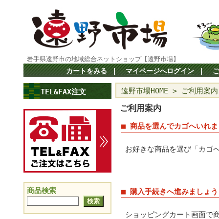
岩手県遠野市の地域総合ネットショップ【遠野市場】
カートをみる
｜
マイページへログイン
｜
遠野市場HOME
>
ご利用案内
TEL&FAX注文
ご利用案内
■ 商品を選んでカゴへいれま
お好きな商品を選び「カゴ
商品検索
■ 購入手続きへ進みましょう
ショッピングカート画面で