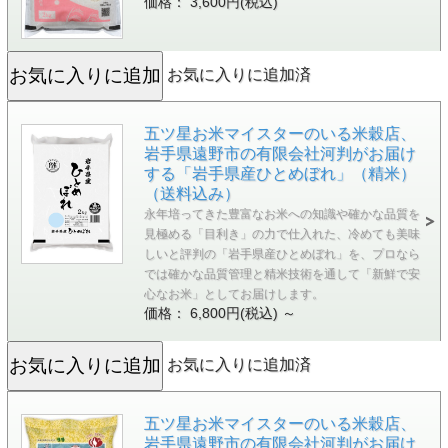
価格： 3,600円(税込)
お気に入りに追加済
五ツ星お米マイスターのいる米穀店、
岩手県遠野市の有限会社河判がお届け
する「岩手県産ひとめぼれ」（精米）
（送料込み）
永年培ってきた豊富なお米への知識や確かな品質を
見極める「目利き」の力で仕入れた、冷めても美味
しいと評判の「岩手県産ひとめぼれ」を、プロなら
では確かな品質管理と精米技術を通して「新鮮で安
心なお米」としてお届けします。
価格： 6,800円(税込)
～
お気に入りに追加済
五ツ星お米マイスターのいる米穀店、
岩手県遠野市の有限会社河判がお届け