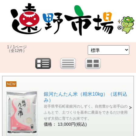
1 / 1ページ
（全12件）
NEW
銀河たんたん米（精米10kg）（送料込
み）
岩手県雫石町産銀河のしずく。自然豊かな岩手山の
ふもとで、土づくりを基本に農薬をできるだけ使用
せず大切に育てたお米です。
価格： 13,000円(税込)