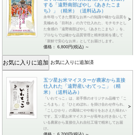
する「遠野南部ばやし《あきたこま
ち》」（精米）（送料込み）
永年培ってきた豊富なお米への知識や確かな品質を
見極める「目利き」の力で仕入れた、モチモチとし
た食感の「遠野南部ばやし《あきたこまち》」を、
プロならでは確かな品質管理と精米技術を通して
「新鮮で安心なお米」としてお届けします。
価格： 6,800円(税込)
～
お気に入りに追加済
五ツ星お米マイスターが農家から直接
仕入れた「遠野産いわてっこ」（精
米）（送料込み）
「いわてっこ」は、岩手県のオリジナル品種で「こ
ころまち」と「ひとめぼれ」を掛け合わせ作られ、
「こしひかり」の風味にやや粘りをおさえた味わい
です。五ツ星お米マイスターが長年お付き合いして
いる農家から直接仕入れ自社工場で精米してお届
け。
価格： 6,700円(税込)
～