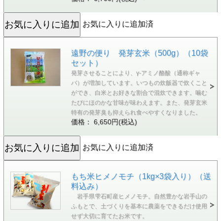
お気に入りに追加済
遠野の便り 発芽玄米（500g）（10袋
セット）
発芽させることにより、γ-アミノ酪酸（通称ギャ
バ）が増加しています。いつもの炊飯器で炊くこと
ができ、白米とお好きな割合で混炊できます。噛む
たびにほのかな甘味が味わえます。また、発芽玄米
特有の発芽臭も抑えられ食べやすくなりました。
価格： 6,650円(税込)
お気に入りに追加済
もち米ヒメノモチ（1kg×3袋入り）（送
料込み）
岩手県雫石町産ヒメノモチ。自然豊かな岩手山の
ふもとで、土づくりを基本に農薬をできるだけ使用
せず大切に育てたお米です。