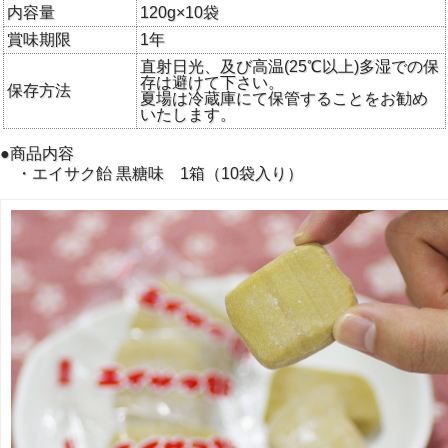
内容量
120g×10袋
賞味期限
1年
直射日光、及び高温(25℃以上)多湿での保
存は避けて下さい。
保存方法
夏場は冷蔵庫にて保管することをお勧め
創業80年以来からつづく人気名物商品で、大船渡市内、市外
いたします。
の大勢の人たちから愛されている素朴な口当たりの飴です。
●商品内容
黒糖の甘く上品な香りが癖になる黒糖味。
・エイサク飴 黒糖味 1箱（10袋入り）
お口に入れた瞬間、優しい甘さと懐かしい味が広がります。
ぜひご賞味ください。
＊合計10袋となるように、味の種類の指定も可能です。
購入時は『お客様ご指定情報欄』に各味の希望数量をご記
入ください。
例：黒糖味：5個 醤油味：2個 太白味：3個
特に記載のない場合は黒糖味10袋のセットとなります。