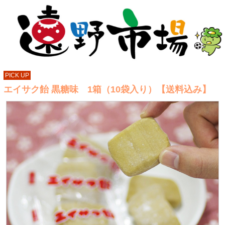
PICK UP
エイサク飴 黒糖味 1箱（10袋入り）【送料込み】