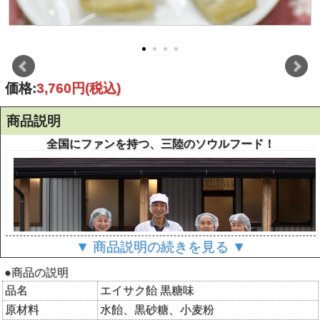
価格:
3,760円
(税込)
商品説明
全国にファンを持つ、三陸のソウルフード！
▼ 商品説明の続きを見る ▼
●商品の説明
品名
エイサク飴 黒糖味
原材料
水飴、黒砂糖、小麦粉